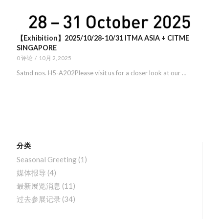
【Exhibition】2025/10/28-10/31 ITMA ASIA + CITME
SINGAPORE
0 评论
/
10月 2, 2025
Satnd nos. H5-A202Please visit us for a closer look at our …
分类
Seasonal Greeting
(1)
媒体报导
(4)
最新展览消息
(11)
过去参展记录
(34)