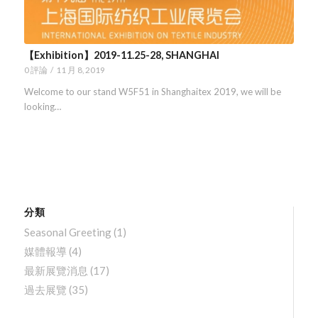
【Exhibition】2019-11.25-28, SHANGHAI
0 評論
/
11 月 8, 2019
Welcome to our stand W5F51 in Shanghaitex 2019, we will be
looking…
分類
Seasonal Greeting
(1)
媒體報導
(4)
最新展覽消息
(17)
過去展覽
(35)