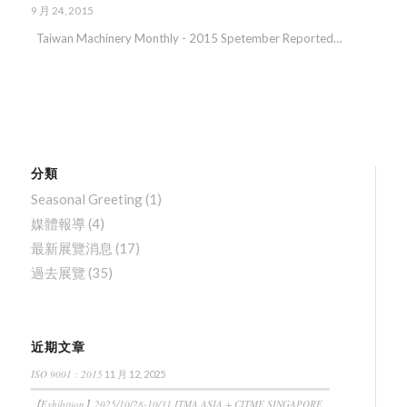
9 月 24, 2015
Taiwan Machinery Monthly - 2015 Spetember Reported…
分類
Seasonal Greeting
(1)
媒體報導
(4)
最新展覽消息
(17)
過去展覽
(35)
近期文章
ISO 9001 : 2015
11 月 12, 2025
【Exhibition】2025/10/28-10/31 ITMA ASIA + CITME SINGAPORE