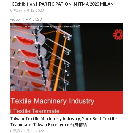
【Exhibition】PARTICIPATION IN ITMA 2023 MILAN
0 評論
/
9 月 12, 2023
video_ITMA 2023
Taiwan Textile Machinery Industry, Your Best Textile
Teammate-Taiwan Excellence 台灣精品
0 評論
/
1 月 21, 2022