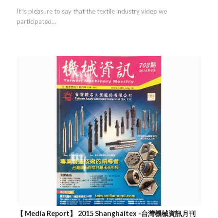
It is pleasure to say that the textile industry video we
participated…
【 Media Report】 2015 Shanghaitex -台灣機械資訊月刊