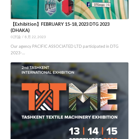
【Exhibition】FEBRUARY 15-18, 2023 DTG 2023
(DHAKA)
0 評論
/
8 月 22, 2023
Our agency PACIFIC ASSOCIATED LTD participated in DTG
2023-…