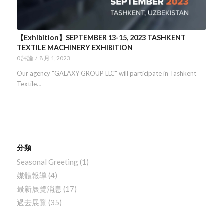
【Exhibition】SEPTEMBER 13-15, 2023 TASHKENT
TEXTILE MACHINERY EXHIBITION
0 評論
/
8 月 1, 2023
Our agency "GALAXY GROUP LLC" will participate in Tashkent
Textile…
分類
Seasonal Greeting
(1)
媒體報導
(4)
最新展覽消息
(17)
過去展覽
(35)