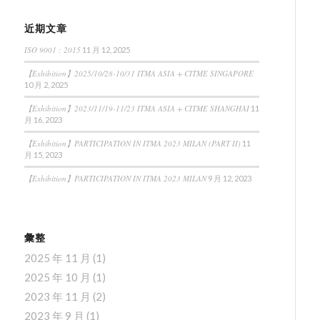
近期文章
ISO 9001 : 2015
11 月 12, 2025
【Exhibition】2025/10/28-10/31 ITMA ASIA + CITME SINGAPORE
10 月 2, 2025
【Exhibition】2023/11/19-11/23 ITMA ASIA + CITME SHANGHAI
11
月 16, 2023
【Exhibition】PARTICIPATION IN ITMA 2023 MILAN (PART II)
11
月 15, 2023
【Exhibition】PARTICIPATION IN ITMA 2023 MILAN
9 月 12, 2023
彙整
2025 年 11 月
(1)
2025 年 10 月
(1)
2023 年 11 月
(2)
2023 年 9 月
(1)